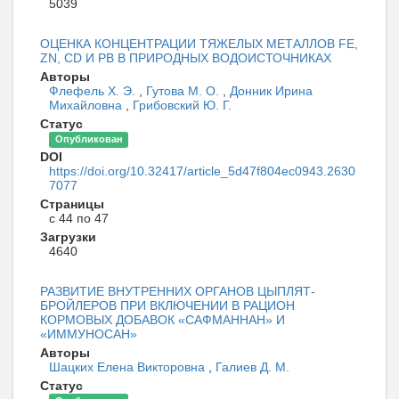
5039
ОЦЕНКА КОНЦЕНТРАЦИИ ТЯЖЕЛЫХ МЕТАЛЛОВ FE,
ZN, CD И PB В ПРИРОДНЫХ ВОДОИСТОЧНИКАХ
Авторы
Флефель Х. Э.
,
Гутова М. О.
,
Донник Ирина
Михайловна
,
Грибовский Ю. Г.
Статус
Опубликован
DOI
https://doi.org/10.32417/article_5d47f804ec0943.2630
7077
Страницы
с 44 по 47
Загрузки
4640
РАЗВИТИЕ ВНУТРЕННИХ ОРГАНОВ ЦЫПЛЯТ-
БРОЙЛЕРОВ ПРИ ВКЛЮЧЕНИИ В РАЦИОН
КОРМОВЫХ ДОБАВОК «САФМАННАН» И
«ИММУНОСАН»
Авторы
Шацких Елена Викторовна
,
Галиев Д. М.
Статус