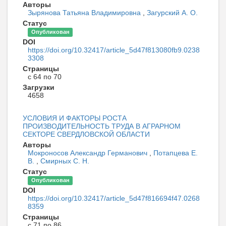
Авторы
Зырянова Татьяна Владимировна
,
Загурский А. О.
Статус
Опубликован
DOI
https://doi.org/10.32417/article_5d47f813080fb9.0238
3308
Страницы
с 64 по 70
Загрузки
4658
УСЛОВИЯ И ФАКТОРЫ РОСТА
ПРОИЗВОДИТЕЛЬНОСТЬ ТРУДА В АГРАРНОМ
СЕКТОРЕ СВЕРДЛОВСКОЙ ОБЛАСТИ
Авторы
Мокроносов Александр Германович
,
Потапцева Е.
В.
,
Смирных С. Н.
Статус
Опубликован
DOI
https://doi.org/10.32417/article_5d47f816694f47.0268
8359
Страницы
с 71 по 86