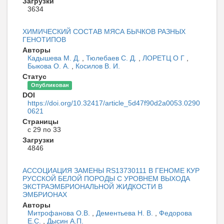
Загрузки
3634
ХИМИЧЕСКИЙ СОСТАВ МЯСА БЫЧКОВ РАЗНЫХ
ГЕНОТИПОВ
Авторы
Кадышева М. Д.
,
Тюлебаев С. Д.
,
ЛОРЕТЦ О Г
,
Быкова О. А.
,
Косилов В. И.
Статус
Опубликован
DOI
https://doi.org/10.32417/article_5d47f90d2a0053.0290
0621
Страницы
с 29 по 33
Загрузки
4846
АССОЦИАЦИЯ ЗАМЕНЫ RS13730111 В ГЕНОМЕ КУР
РУССКОЙ БЕЛОЙ ПОРОДЫ С УРОВНЕМ ВЫХОДА
ЭКСТРАЭМБРИОНАЛЬНОЙ ЖИДКОСТИ В
ЭМБРИОНАХ
Авторы
Митрофанова О.В.
,
Дементьева Н. В.
,
Федорова
Е.С.
,
Дысин А.П.