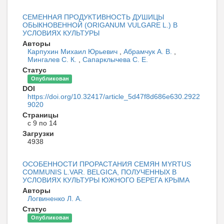
СЕМЕННАЯ ПРОДУКТИВНОСТЬ ДУШИЦЫ
ОБЫКНОВЕННОЙ (ORIGANUM VULGARE L.) В
УСЛОВИЯХ КУЛЬТУРЫ
Авторы
Карпухин Михаил Юрьевич
,
Абрамчук А. В.
,
Мингалев С. К.
,
Сапарклычева С. Е.
Статус
Опубликован
DOI
https://doi.org/10.32417/article_5d47f8d686e630.2922
9020
Страницы
с 9 по 14
Загрузки
4938
ОСОБЕННОСТИ ПРОРАСТАНИЯ СЕМЯН MYRTUS
COMMUNIS L.VAR. BELGICA, ПОЛУЧЕННЫХ В
УСЛОВИЯХ КУЛЬТУРЫ ЮЖНОГО БЕРЕГА КРЫМА
Авторы
Логвиненко Л. А.
Статус
Опубликован