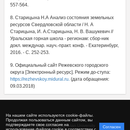
557-564.
8. Старицына Н.А Анализ состояния земельных
ресурсов Свердловской области / Н. А
Старицына, И. А.Старицына, Н. В. Вашукевич //
Уральская горная школа - регионам: сбор-ник
докл. междунар. науч.-практ. конф. - Екатеринбург,
2016. - С. 252-253.
9. Официальный сайт Режевского городского
округа [Электронный ресурс]. Режим до-ступа:
https://rezhevskoy.midural.ru.
(дата обращения:
09.03.2018)
На нашем сайте используются cookie-файлы.
Продолжая пользоваться данным сайтом, вы
подтверждаете свое согласие на
© Urals State Agrarian University
Согласен
Политика
использование файлов cookie в соответствии с