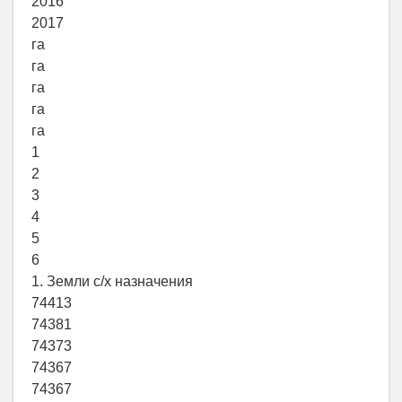
2016
2017
га
га
га
га
га
1
2
3
4
5
6
1. Земли с/х назначения
74413
74381
74373
74367
74367