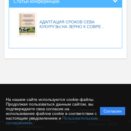
Статьи конференций
АДАПТАЦИЯ СРОКОВ СЕВА
КУКУРУЗЫ НА ЗЕРНО К СОВРЕ...
На нашем сайте используются cookie-файлы.
Продолжая пользоваться данным сайтом, вы
подтверждаете свое согласие на
© Urals State Agrarian University
Согласен
Политика
использование файлов cookie в соответствии с
защиты и
настоящим уведомлением и
Пользовательским
Powered by
ие
обработки
Поддержка
И
соглашением
.
Editorum,
2026
персональных