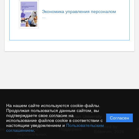
Экономика управления персоналом
...
На нашем сайте используются cookie-файлы.
Продолжая пользоваться данным сайтом, вы
подтверждаете свое согласие на
© Urals State Agrarian University
Согласен
Политика
использование файлов cookie в соответствии с
защиты и
настоящим уведомлением и
Пользовательским
Powered by
ие
обработки
Поддержка
И
соглашением
.
Editorum,
2026
персональных