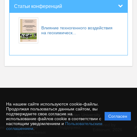
Статьи конференций
Влияние техногенного воздействия
на геохимическ...
На нашем сайте используются cookie-файлы.
Продолжая пользоваться данным сайтом, вы
подтверждаете свое согласие на
© Urals State Agrarian University
Согласен
Политика
использование файлов cookie в соответствии с
защиты и
настоящим уведомлением и
Пользовательским
Powered by
ие
обработки
Поддержка
И
соглашением
.
Editorum,
2026
персональных