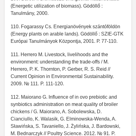
(Energetic utilization of biomass). Gödöllő :
Tanulmány, 2000.
110. Fogarassy Cs. Energianövények szántóföldön
(Energy plants on arable lands). Gödöllő : SZIE-GTK
Európai Tanulmányok Központja, 2001. Р. 77-110.
111. Herrero M. Livestock, livelihoods and the
environment: understanding the trade-offs / M.
Herrero, P. K. Thornton, P. Gerber, R. S. Reid //
Current Opinion in Environmental Sustainability.
2009. № 111. P. 111-120.
112. Maiorano G. Influence of in ovo prebiotic and
synbiotics administration on meat quality of broiler
chickens / G. Maiorano, A. Sobolewska, D.
Cianciullo, K. Walasik, G. Elminowska-Wenda, A.
Sławińska, S. Tavaniello, J. Żylińska, J. Bardowski,
M. Bednarczyk // Poultry Science. 2012. № 91. P.