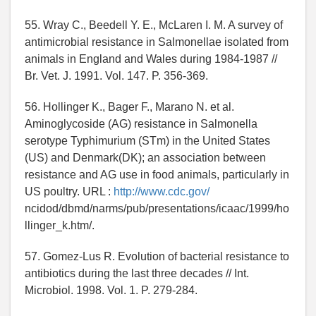
55. Wray C., Beedell Y. E., McLaren I. M. A survey of
antimicrobial resistance in Salmonellae isolated from
animals in England and Wales during 1984-1987 //
Br. Vet. J. 1991. Vol. 147. P. 356-369.
56. Hollinger K., Bager F., Marano N. et al.
Aminoglycoside (AG) resistance in Salmonella
serotype Typhimurium (STm) in the United States
(US) and Denmark(DK); an association between
resistance and AG use in food animals, particularly in
US poultry. URL :
http://www.cdc.gov/
ncidod/dbmd/narms/pub/presentations/icaac/1999/ho
llinger_k.htm/.
57. Gomez-Lus R. Evolution of bacterial resistance to
antibiotics during the last three decades // Int.
Microbiol. 1998. Vol. 1. P. 279-284.