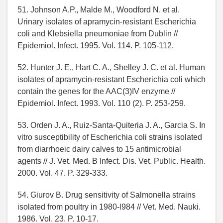
51. Johnson A.P., Malde M., Woodford N. et al.
Urinary isolates of apramycin-resistant Escherichia
coli and Klebsiella pneumoniae from Dublin //
Epidemiol. Infect. 1995. Vol. 114. P. 105-112.
52. Hunter J. E., Hart C. A., Shelley J. С. et al. Human
isolates of apramycin-resistant Escherichia coli which
contain the genes for the AAC(3)IV enzyme //
Epidemiol. Infect. 1993. Vol. 110 (2). P. 253-259.
53. Orden J. A., Ruiz-Santa-Quiteria J. A., Garcia S. In
vitro susceptibility of Escherichia coli strains isolated
from diarrhoeic dairy calves to 15 antimicrobial
agents // J. Vet. Med. В Infect. Dis. Vet. Public. Health.
2000. Vol. 47. P. 329-333.
54. Giurov B. Drug sensitivity of Salmonella strains
isolated from poultry in 1980-l984 // Vet. Med. Nauki.
1986. Vol. 23. P. 10-17.