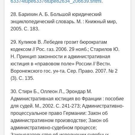
63374tupe63376tupe82634_206639.shtml.
28. Барихин А. Б. Большой юридический
энциклопедический словарь. М. : Книжный мир,
2005. С. 183.
29. Куликов В. Лебедев грозит бюрократам
кодексом // Рос. газ. 2006. 29 нояб.; Старилов Ю.
Н. Принцип законности и административная
юстиция в «правовом поле» России // Вестн.
Воронежского гос. ун-та. Сер. Право. 2007. № 2
(3). С. 135.
30. Стирн Б., Оллеон Л., Эрондар М.
Административная юстиция во Франции : пособие
для судей. М., 2002. С. 241-273; Административно-
процессуальное право Германии: Закон об
административном производстве; Закон об
административно-судебном процессе;
Законодательство об исполнении судебных