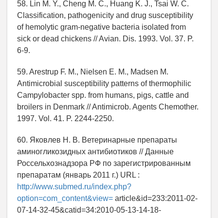
58. Lin M. Y., Cheng M. C., Huang K. J., Tsai W. C.
Classification, pathogenicity and drug susceptibility
of hemolytic gram-negative bacteria isolated from
sick or dead chickens // Avian. Dis. 1993. Vol. 37. P.
6-9.
59. Arestrup F. M., Nielsen E. M., Madsen M.
Antimicrobial susceptibility patterns of thermophilic
Campylobacter spp. from humans, pigs, cattle and
broilers in Denmark // Antimicrob. Agents Chemother.
1997. Vol. 41. P. 2244-2250.
60. Яковлев Н. В. Ветеринарные препараты
аминогликозидных антибиотиков // Данные
Россельхознадзора РФ по зарегистрированным
препаратам (январь 2011 г.) URL :
http://www.submed.ru/index.php?
option=com_content&view=
article&id=233:2011-02-
07-14-32-45&catid=34:2010-05-13-14-18-