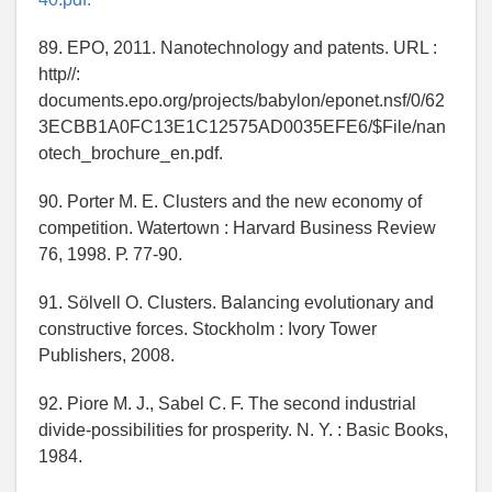
89. EPO, 2011. Nanotechnology and patents. URL :
http//:
documents.epo.org/projects/babylon/eponet.nsf/0/62
3ECBB1A0FC13E1C12575AD0035EFE6/$File/nan
otech_brochure_en.pdf.
90. Porter M. E. Clusters and the new economy of
competition. Watertown : Harvard Business Review
76, 1998. Р. 77-90.
91. Sölvell O. Clusters. Balancing evolutionary and
constructive forces. Stockholm : Ivory Tower
Publishers, 2008.
92. Piore M. J., Sabel C. F. The second industrial
divide-possibilities for prosperity. N. Y. : Basic Books,
1984.