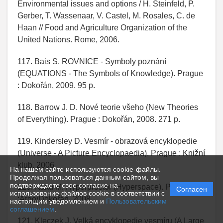
Environmental issues and options / H. Steinfeld, P.
Gerber, T. Wassenaar, V. Castel, M. Rosales, C. de
Haan // Food and Agriculture Organization of the
United Nations. Rome, 2006.
117. Bais S. ROVNICE - Symboly poznání
(EQUATIONS - The Symbols of Knowledge). Prague
: Dokořán, 2009. 95 p.
118. Barrow J. D. Nové teorie všeho (New Theories
of Everything). Prague : Dokořán, 2008. 271 p.
119. Kindersley D. Vesmír - obrazová encyklopedie
(Universe - A Picture Encyclopaedia). Prague : Knižní
klub, 2006.
На нашем сайте используются cookie-файлы.
Продолжая пользоваться данным сайтом, вы
подтверждаете свое согласие на
120. Kaku M. Hyperprostor (Hyperspace). Prague
Согласен
использование файлов cookie в соответствии с
:Argo/Dokořán, 2008.
настоящим уведомлением и
Пользовательским
соглашением
.
121. Kleczek J. Velká encyklopedie vesmíru (A Large