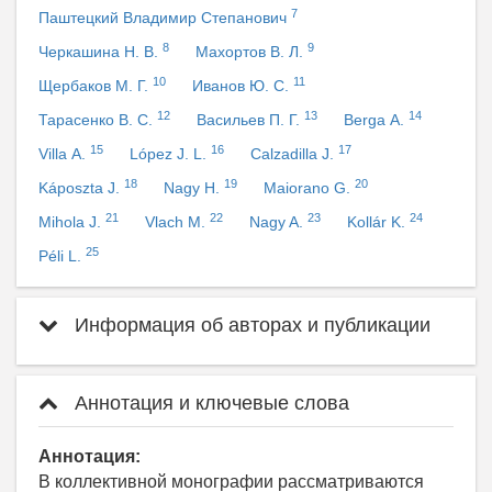
7
Паштецкий Владимир Степанович
8
9
Черкашина Н. В.
Махортов В. Л.
10
11
Щербаков М. Г.
Иванов Ю. С.
12
13
14
Тарасенко В. С.
Васильев П. Г.
Berga А.
15
16
17
Villa А.
López J. L.
Calzadilla J.
18
19
20
Káposzta J.
Nagy H.
Maiorano G.
21
22
23
24
Mihola J.
Vlach M.
Nagy A.
Kollár K.
25
Péli L.
Информация об авторах и публикации
Аннотация и ключевые слова
Аннотация:
В коллективной монографии рассматриваются