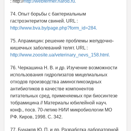
: http://
http://webfermer.narod.ru.
74. Опыт борьбы с бактериальным
гастроэнтеритом свиней. URL :
http://www.bva.by/page.php?form_id=284.
75. Апрамицин: решение проблемы желудочно-
кишечных заболеваний телят. URL :
http://www.zoosite.ua/veterinary_nevs_158.html.
76. Черкашина Н. В. и др. Изучение возможности
использования гидролизатов мицелиальных
отходов производства аминогликозидных
антибиотиков в качестве компонентов
питательных сред, применяемых при биосинтезе
тобрамицина // Материалы юбилейной науч.
конф., посв. 70-летию НИИ микробиологии МО
РФ. Киров, 1998. С. 342.
77. Бунаков Ю. П. и др. Разработка лабораторной