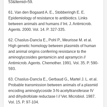
53&Itemid=59.
61. Van den Bogaard A. E., Stobberingh E. E.
Epidemiology of resistance to antibiotics. Links
between animals and humans // Int. J. Antimicrob.
Agents. 2000. Vol. 14. P. 327-335.
62. Chaslus-Dancla E., Pohl P., Meurisse M. et al.
High genetic homology between plasmids of human
and animal origins conferring resistance to the
aminoglycosides gentamicin and apramycin //
Antimicrob. Agents. Chemother. 1991. Vol. 35. P. 590-
593.
63. Chaslus-Dancla E., Gerbaud G., Martel J. L. et al.
Probable transmission between animals of a plasmid
encoding aminoglycoside 3-N-acetyltransferase IV
and dihydrofolate reductase I // Vet. Microbiol. 1987.
Vol. 15. P. 97-104.