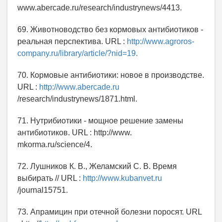
www.abercade.ru/research/industrynews/4413.
69. Животноводство без кормовых антибиотиков -
реальная перспектива. URL :
http://www.agroros-
company.ru/library/article/?nid=19.
70. Кормовые антибиотики: новое в производстве.
URL :
http://www.abercade.ru
/research/industrynews/1871.html.
71. Нутрибиотики - мощное решение замены
антибиотиков. URL : http://www.
mkorma.ru/science/4.
72. Лушников К. В., Желамский С. В. Время
выбирать // URL :
http://www.kubanvet.ru
/journal15751.
73. Апрамицин при отечной болезни поросят. URL