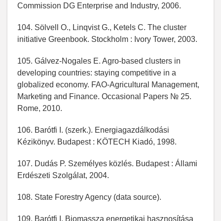
Commission DG Enterprise and Industry, 2006.
104. Sölvell O., Linqvist G., Ketels C. The cluster
initiative Greenbook. Stockholm : Ivory Tower, 2003.
105. Gálvez-Nogales E. Agro-based clusters in
developing countries: staying competitive in a
globalized economy. FAO-Agricultural Management,
Marketing and Finance. Occasional Papers № 25.
Rome, 2010.
106. Barótfi I. (szerk.). Energiagazdálkodási
Kézikönyv. Budapest : KÖTECH Kiadó, 1998.
107. Dudás P. Személyes közlés. Budapest : Állami
Erdészeti Szolgálat, 2004.
108. State Forestry Agency (data source).
109. Barótfi I. Biomassza energetikai hasznosítása