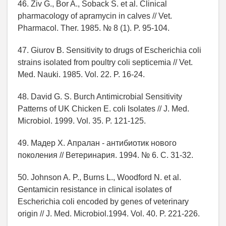
46. Ziv G., Bor A., Soback S. et al. Clinical
pharmacology of apramycin in calves // Vet.
Pharmacol. Ther. 1985. № 8 (1). P. 95-104.
47. Giurov B. Sensitivity to drugs of Escherichia coli
strains isolated from poultry coli septicemia // Vet.
Med. Nauki. 1985. Vol. 22. P. 16-24.
48. David G. S. Burch Antimicrobial Sensitivity
Patterns of UK Chicken E. coli Isolates // J. Med.
Microbiol. 1999. Vol. 35. P. 121-125.
49. Мадер Х. Апралан - антибиотик нового
поколения // Ветеринария. 1994. № 6. С. 31-32.
50. Johnson A. P., Burns L., Woodford N. et al.
Gentamicin resistance in clinical isolates of
Escherichia coli encoded by genes of veterinary
origin // J. Med. Microbiol.1994. Vol. 40. P. 221-226.