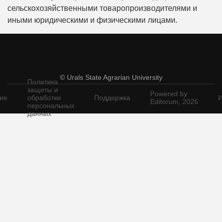
сельскохозяйственными товаропроизводителями и
иными юридическими и физическими лицами.
© Urals State Agrarian University
Политика
защиты и
Powered by
ие
обработки
Поддержка
И
Editorum,
2026
персональных
данных