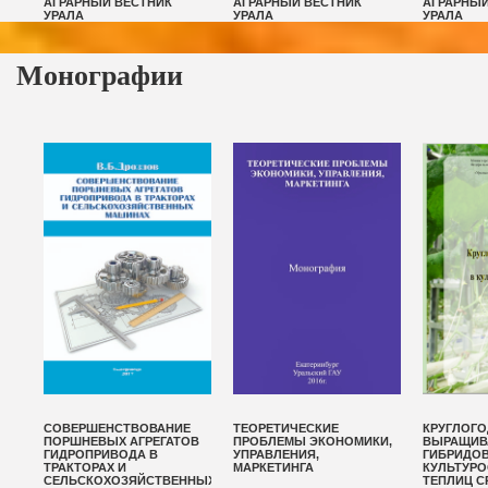
АГРАРНЫЙ ВЕСТНИК
АГРАРНЫЙ ВЕСТНИК
АГРАРНЫЙ
УРАЛА
УРАЛА
УРАЛА
Монографии
СОВЕРШЕНСТВОВАНИЕ
ТЕОРЕТИЧЕСКИЕ
КРУГЛОГ
ПОРШНЕВЫХ АГРЕГАТОВ
ПРОБЛЕМЫ ЭКОНОМИКИ,
ВЫРАЩИВ
ГИДРОПРИВОДА В
УПРАВЛЕНИЯ,
ГИБРИДОВ
ОДЫ
ТРАКТОРАХ И
МАРКЕТИНГА
КУЛЬТУР
СЕЛЬСКОХОЗЯЙСТВЕННЫХ
ТЕПЛИЦ С